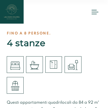
Valloire
Contatto
Noi
FINO A 8 PERSONE.
contattare
FR
EN
IT
4 stanze
+33 4 12 05 97 80
contact@lescimesdaurea.com
Rés. & Spa Les Cîmes d’Auréa
1323 route du Galibier
73450 VALLOIRE
GPS : 45.15°.345,6.42.101
Questi appartamenti quadrilocali da 84 a 92 m²