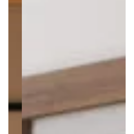
*
Cognome
*
Posta
Tel
Selezionando questa casella, accetto di ricevere e-mail da
Cîmes d'Auréa. Posso annullare l'iscrizione in qualsiasi
momento.
Consultare i nostri termini e condizioni.