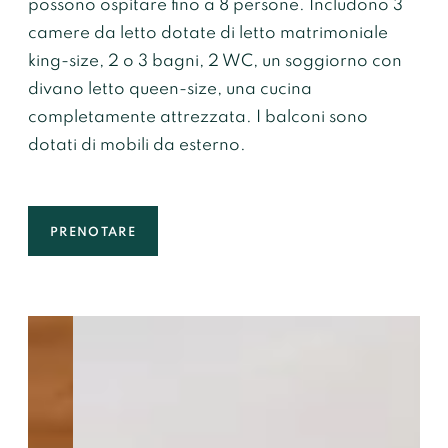
possono ospitare fino a 8 persone. Includono 3
Accesso
camere da letto dotate di letto matrimoniale
king-size, 2 o 3 bagni, 2 WC, un soggiorno con
Su strada:
A43 poi D902 (in inverno,
divano letto queen-size, una cucina
portare l’attrezzatura speciale).
completamente attrezzata. I balconi sono
In treno:
stazione di St Michel de
dotati di mobili da esterno.
Maurienne (linea TGV) > in autobus fino
alla stazione di Valloire (17 km)
In aereo:
4 aeroporti (Chambéry 100 km
PRENOTARE
/ Lione 170 km / Ginevra 194 km /
Grenoble 120 km)
La Sig.
Il Sig.
*
Nome