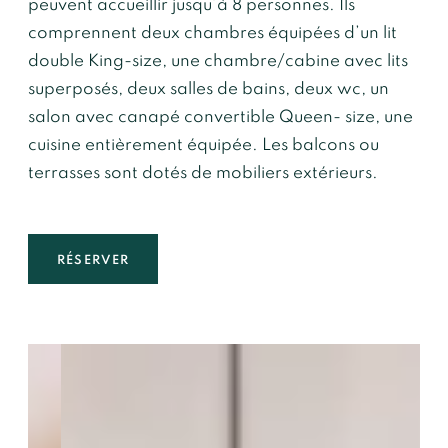
peuvent accueillir jusqu’à 8 personnes. Ils
Accès
comprennent deux chambres équipées d’un lit
double King-size, une chambre/cabine avec lits
Par la route
: A43 puis D902 (en hiver,
superposés, deux salles de bains, deux wc, un
prévoyez vos équipements spéciaux)
salon avec canapé convertible Queen- size, une
Par train
: Gare de St Michel de
cuisine entièrement équipée. Les balcons ou
Maurienne (ligne TGV) > par bus jusqu’à
terrasses sont dotés de mobiliers extérieurs.
la station de Valloire (17km)
Par avion
: 4 aéroports (Chambéry 100
km / Lyon 170 km / Genève 194 km /
RÉSERVER
Grenoble 120 km)
Mme
Mr
*
Prénom