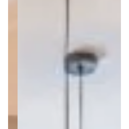
*
Nom
*
Mail
Tél
En cochant cette case, j'accepte de recevoir des e-mails
de la part des Cîmes d’Auréa. Je peux me désabonner à
tout moment.
Consulter nos CGV.