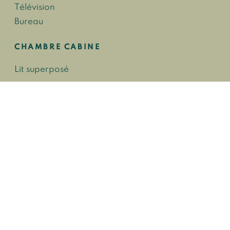
Télévision
Bureau
CHAMBRE CABINE
Lit superposé
TERRASSE OU BALCON
Mobiliers extérieurs
Services inclus