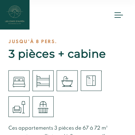
Valloire
Contact
Nous
JUSQU'À 8 PERS.
contacter
FR
EN
IT
3 pièces + cabine
+33 4 12 05 97 80
contact@lescimesdaurea.com
Rés. & Spa Les Cîmes d’Auréa
1323 route du Galibier
73450 VALLOIRE
GPS : 45.15°.345,6.42.101
Ces appartements 3 pièces de 67 à 72 m²