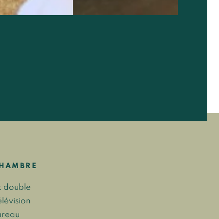
HAMBRE
it double
élévision
ureau