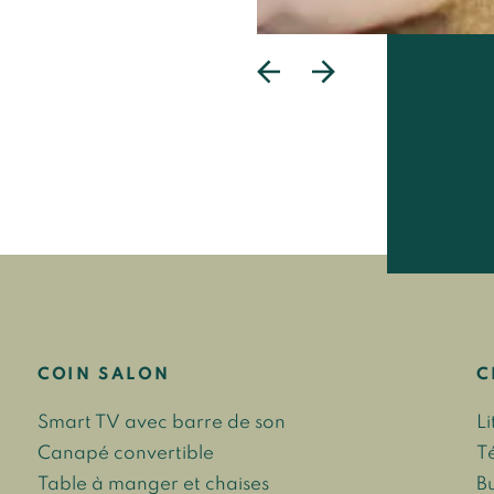
COIN SALON
C
Smart TV avec barre de son
L
Canapé convertible
T
Table à manger et chaises
B