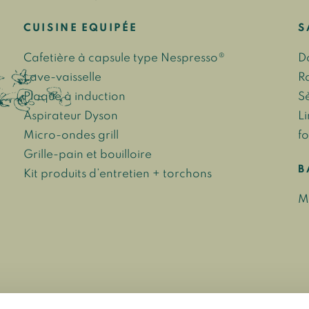
CUISINE EQUIPÉE
S
Cafetière à capsule type Nespresso®
D
Lave-vaisselle
R
Plaque à induction
S
Aspirateur Dyson
L
Micro-ondes grill
fo
Grille-pain et bouilloire
B
Kit produits d’entretien + torchons
M