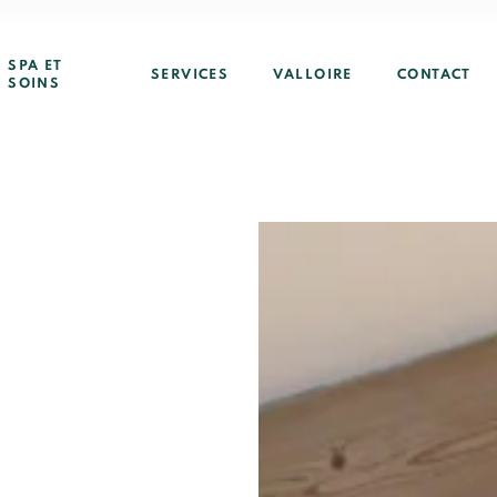
SPA ET
SERVICES
VALLOIRE
CONTACT
SOINS
Mme
Mr
er
*
Prénom
*
Nom
aurea.com
s d’Auréa
*
Mail
er
42.101
Tél