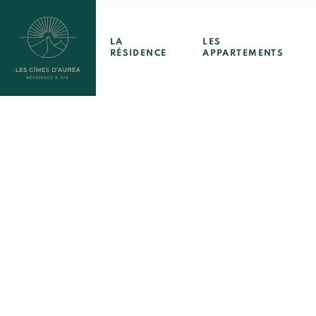
Services
LA
LES
RÉSIDENCE
APPARTEMENTS
Valloire
Nous
Contact
contact
+33 4 12 05 97 80
contact@lescimesd
Rés. & Spa Les Cîme
1323 route du Galibi
73450 VALLOIRE
GPS : 45.15°.345,6.