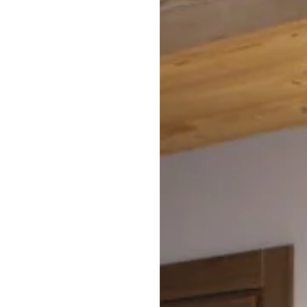
uis D902 (en hiver,
ements spéciaux)
St Michel de
V) > par bus jusqu’à
En cochant cette case, j'acc
de la part des Cîmes d’Auré
e (17km)
tout moment.
Consulter nos 
orts (Chambéry 100
Genève 194 km /