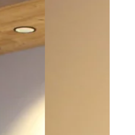
epte de recevoir des e-mails
a. Je peux me désabonner à
CGV.
ENVOYER