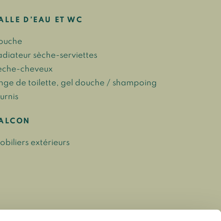
ALLE D’EAU ET WC
ouche
adiateur sèche-serviettes
èche-cheveux
inge de toilette, gel douche / shampoing
urnis
ALCON
obiliers extérieurs